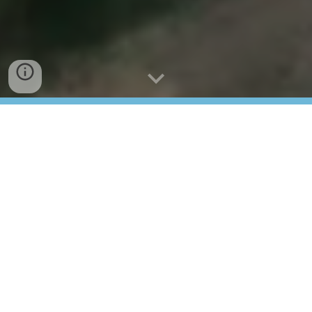
Una jornada festiva i de
germanor de la família
Ignasiana a Catalunya
Som foc!
Celebrem el nostre
compromís fe-justícia
VULL INSCRIURE'M