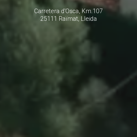
Carretera d'Osca, Km.107
25111 Raïmat, Lleida